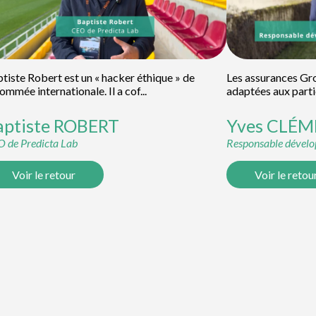
tiste Robert est un « hacker éthique » de
Les assurances Gr
ommée internationale. Il a cof...
adaptées aux particu
aptiste
ROBERT
Yves
CLÉM
 de Predicta Lab
Responsable dével
Voir le retour
Voir le retou