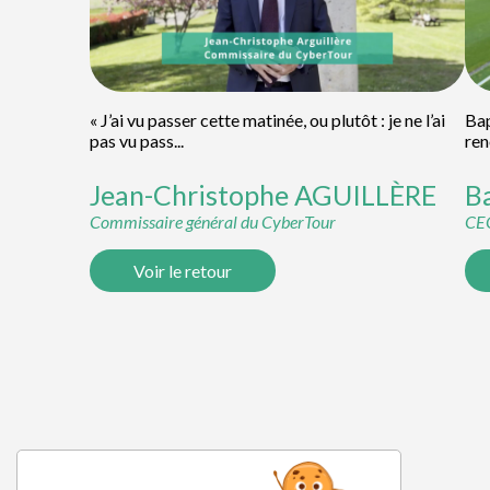
« J’ai vu passer cette matinée, ou plutôt : je ne l’ai
Bap
pas vu pass...
ren
Jean-Christophe
AGUILLÈRE
B
Commissaire général du CyberTour
CEO
Voir le retour