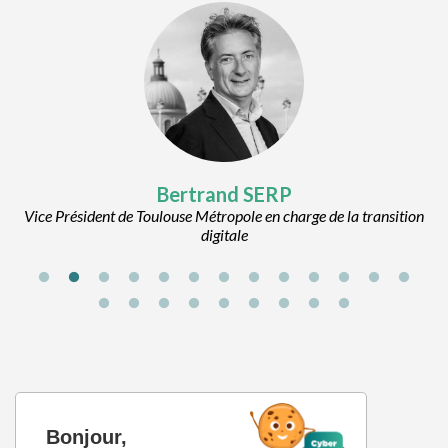
Carole
DELGA
transition
Présidente de la Région Occitanie
C’est quoi le
Bonjour,
Équipe